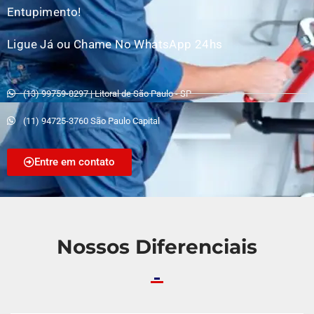
Entupimento!
Ligue Já ou Chame No WhatsApp 24hs
(13) 99759-8297 | Litoral de São Paulo - SP
(11) 94725-3760 São Paulo Capital
Entre em contato
Nossos Diferenciais