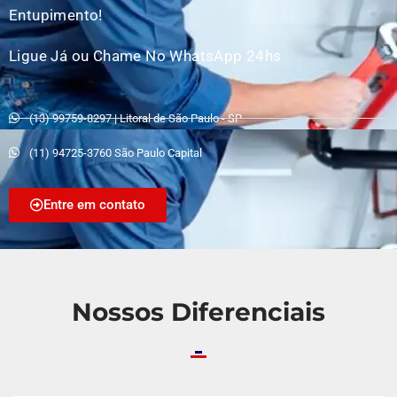
Entupimento!
Ligue Já ou Chame No WhatsApp 24hs
(13) 99759-8297 | Litoral de São Paulo - SP
(11) 94725-3760 São Paulo Capital
Entre em contato
Nossos Diferenciais