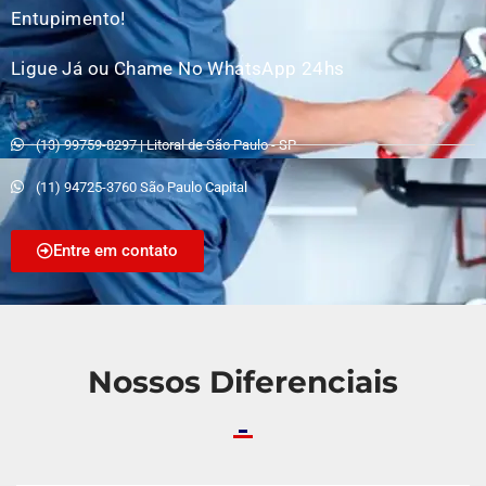
Entupimento!
Ligue Já ou Chame No WhatsApp 24hs
(13) 99759-8297 | Litoral de São Paulo - SP
(11) 94725-3760 São Paulo Capital
Entre em contato
Nossos Diferenciais