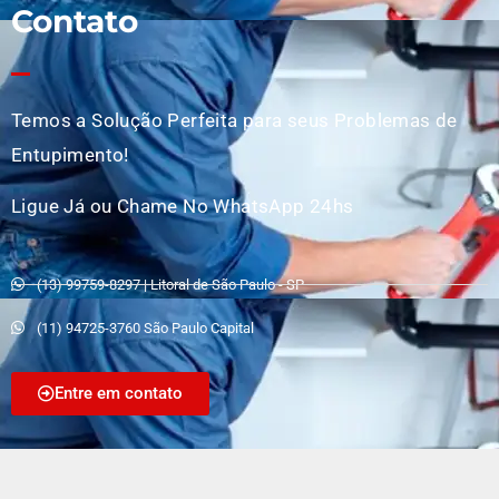
Contato
Temos a Solução Perfeita para seus Problemas de
Entupimento!
Ligue Já ou Chame No WhatsApp 24hs
(13) 99759-8297 | Litoral de São Paulo - SP
(11) 94725-3760 São Paulo Capital
Entre em contato