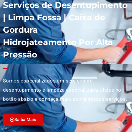
Serviços de Desentupimento
| Limpa Fossa | Caixa de
Gordura
Hidrojateamento Por Alta
Pressão
Somos especializados em serviços de
desentupimento e limpeza especializada, clique no
botão abaixo e conheça mais sobre nossos serviços.
Saiba Mais