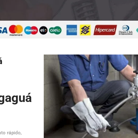
á
gaguá
to rápido,