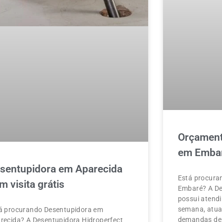
Orçament
em Emba
sentupidora em Aparecida
Está procura
m visita grátis
Embaré? A De
possui atendi
semana, atua
á procurando Desentupidora em
demandas de 
recida? A Desentupidora Hidroperfect