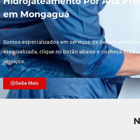
Hidrojateamento Por Alta Pre
em Mongaguá
Somos especializados em serviços de desentupimento
especializada, clique no botão abaixo e conheça mais 
serviços.
Saiba Mais
N