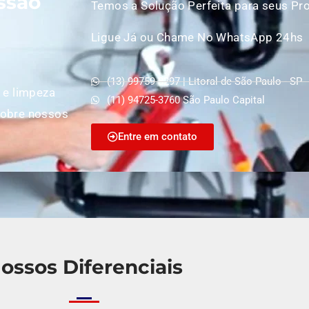
ssão
Temos a Solução Perfeita para seus Pr
Ligue Já ou Chame No WhatsApp 24hs
(13) 99759-8297 | Litoral de São Paulo - SP
 e limpeza
(11) 94725-3760 São Paulo Capital
sobre nossos
Entre em contato
ossos Diferenciais