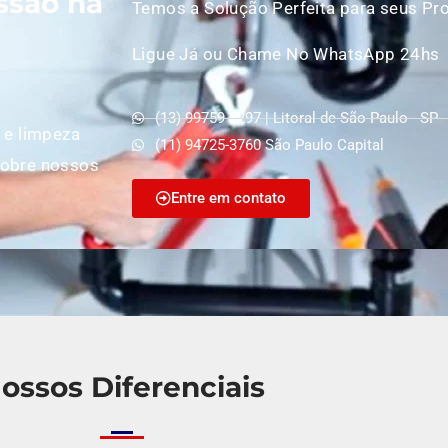
ssão na
Temos a Solução Perfeita para seus Pr
Ligue Já ou Chame No WhatsApp 24hs
(13) 99759-8297 | Litoral de São Paulo - SP
 e limpeza
(11) 94725-3760 São Paulo Capital
sobre nossos
Entre em contato
ossos Diferenciais