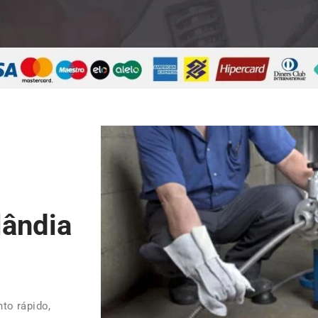
lândia
to rápido,