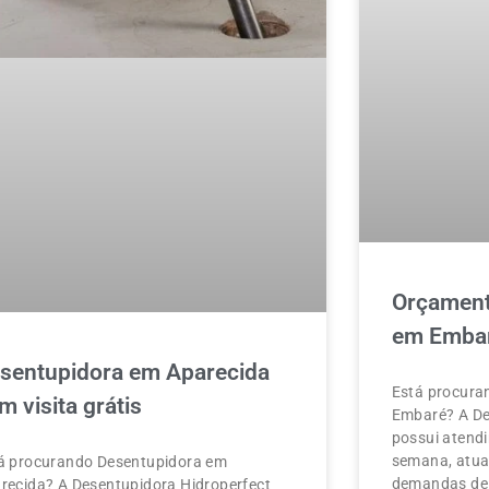
Orçament
em Emba
sentupidora em Aparecida
Está procura
m visita grátis
Embaré? A De
possui atendi
semana, atua
á procurando Desentupidora em
demandas de 
recida? A Desentupidora Hidroperfect