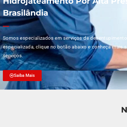
Hidrojateamento Por Alta Pre
Brasilândia
Somos especializados em serviços de desentupimento
especializada, clique no botão abaixo e conheça mais 
serviços.
Saiba Mais
N