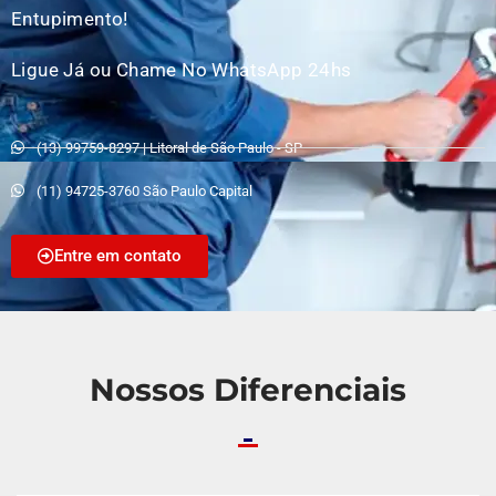
Entupimento!
Ligue Já ou Chame No WhatsApp 24hs
(13) 99759-8297 | Litoral de São Paulo - SP
(11) 94725-3760 São Paulo Capital
Entre em contato
Nossos Diferenciais