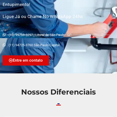
Entupimento!
Ligue Já ou Chame No WhatsApp 24hs
(13) 99759-8297 | Litoral de São Paulo - SP
(11) 94725-3760 São Paulo Capital
Entre em contato
Nossos Diferenciais