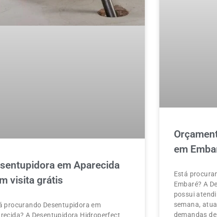
Orçament
em Emba
sentupidora em Aparecida
Está procura
m visita grátis
Embaré? A De
possui atendi
semana, atua
á procurando Desentupidora em
demandas de 
recida? A Desentupidora Hidroperfect