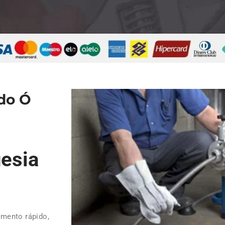
do Ó
esia
mento rápido,