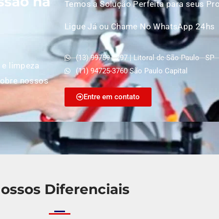
ssão na
Temos a Solução Perfeita para seus Pr
Ligue Já ou Chame No WhatsApp 24hs
(13) 99759-8297 | Litoral de São Paulo - SP
 e limpeza
(11) 94725-3760 São Paulo Capital
sobre nossos
Entre em contato
ossos Diferenciais