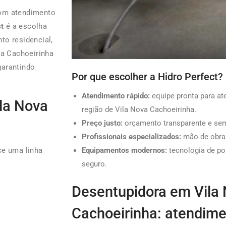
m atendimento
ct
é a escolha
to residencial,
va Cachoeirinha
garantindo
Por que escolher a Hidro Perfect?
Atendimento rápido:
equipe pronta para a
la Nova
região de Vila Nova Cachoeirinha.
Preço justo:
orçamento transparente e sem
Profissionais especializados:
mão de obra q
Equipamentos modernos:
tecnologia de po
ce uma linha
seguro.
Desentupidora em Vila
Cachoeirinha: atendime