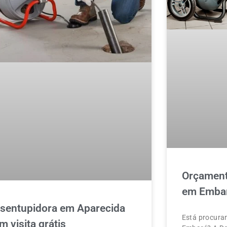
Orçament
em Emba
sentupidora em Aparecida
Está procura
m visita grátis