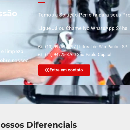
ssão
Temos a Solução Perfeita para seus Pr
Ligue Já ou Chame No WhatsApp 24hs
(13) 99759-8297 | Litoral de São Paulo - SP
 e limpeza
(11) 94725-3760 São Paulo Capital
sobre nossos
Entre em contato
ossos Diferenciais