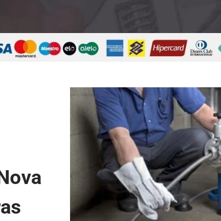
 Nova
ras