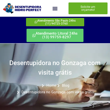
Solicite um
orçameto!
Atendimento São Paulo 24hs
(11) 94725-3760
Atendimento Litoral 24hs
(13) 99759-8297
Desentupidora no Gonzaga com
visita grátis
Home
Blog
Desentupidora no Gonzaga com visita grátis