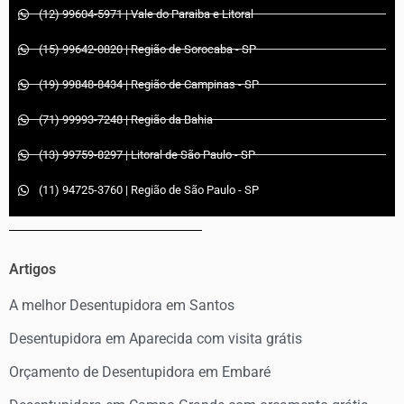
(12) 99604-5971 | Vale do Paraiba e Litoral
(15) 99642-0820 | Região de Sorocaba - SP
(19) 99848-8434 | Região de Campinas - SP
(71) 99993-7248 | Região da Bahia
(13) 99759-8297 | Litoral de São Paulo - SP
(11) 94725-3760 | Região de São Paulo - SP
Artigos
A melhor Desentupidora em Santos
Desentupidora em Aparecida com visita grátis
Orçamento de Desentupidora em Embaré