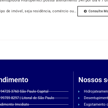
entupidora Hidroperfect possui atendimento 24h por dia e 7 
po de imóvel, seja residência, comércio ou…
Consulte Ma
ndimento
Nossos s
 94725-3760 São Paulo Capital
Hidrojateamen
 99759-8297 | Litoral de São Paulo
Desentupimen
ndimento Imediato
Esgotamento 