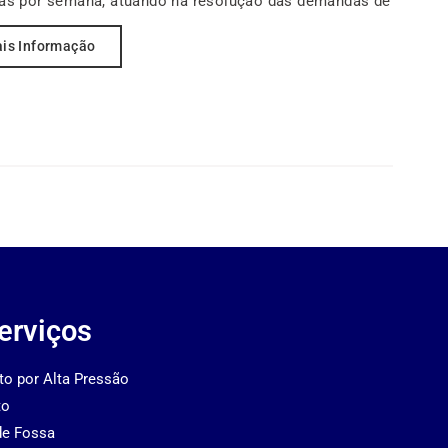
dias por semana, atuando na resolução das demandas de
is Informação
erviços
to por Alta Pressão
to
de Fossa