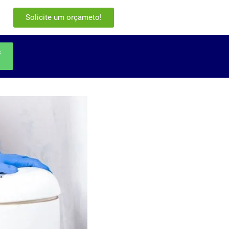
Solicite um orçameto!
s