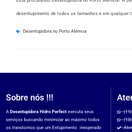
Está procurando Desentupidora no Porto Alemoa? A Des
desentupimento de todos os tamanhos e em qualquer ti
Desentupidora no Porto Alemoa
Sobre nós !!!
Ate
A
Desentupidora Hidro Perfect
executa seus
(11)
serviços buscando minimizar ao máximo todos
(13)
os transtornos que um Entupimento inesperado
Ate