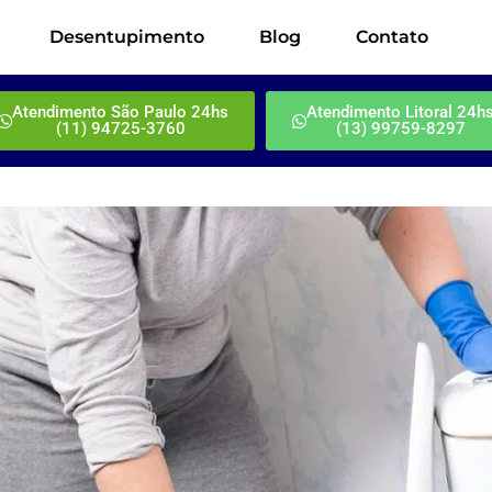
Desentupimento
Blog
Contato
Atendimento São Paulo 24hs
Atendimento Litoral 24h
(11) 94725-3760
(13) 99759-8297