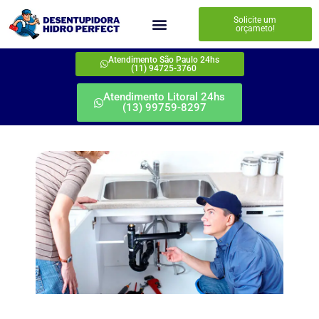
Solicite um
orçameto!
Atendimento São Paulo 24hs
(11) 94725-3760
Atendimento Litoral 24hs
(13) 99759-8297