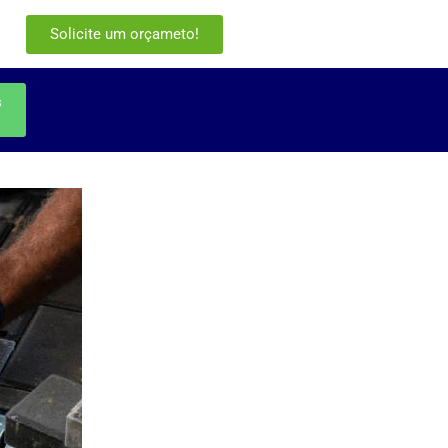
Solicite um orçameto!
s