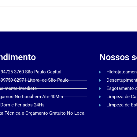
ndimento
Nossos s
 94725-3760 São Paulo Capital
Hidrojateamen
 99759-8297 | Litoral de São Paulo
Desentupimen
ndimento Imediato
Esgotamento 
gamos No Local em Até 40Min
Limpeza de Ca
 Dom e Feriados 24Hs
Limpeza de Es
ta Técnica e Orçamento Gratuito No Local