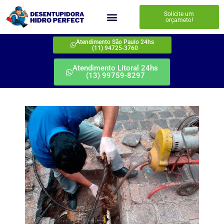
Solicite um
orçameto!
Atendimento São Paulo 24hs
(11) 94725-3760
Atendimento Litoral 24hs
(13) 99759-8297